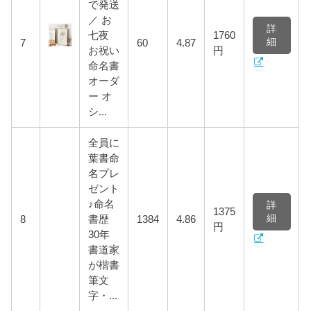
で発送
／ お
詳
七夜
1760
細
7
60
4.87
お祝い
円
命名書
オーダ
ー オ
シ...
全員に
葉書命
名プレ
ゼント
♪命名
詳
1375
細
8
書歴
1384
4.86
円
30年
書道家
が楷書
筆文
字・...