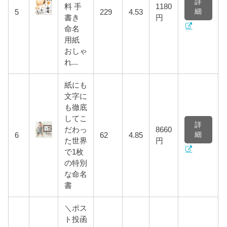
詳
料 手
1180
細
5
229
4.53
書き
円
命名
用紙
おしゃ
れ...
紙にも
文字に
も徹底
してこ
詳
だわっ
8660
細
6
62
4.85
た世界
円
で1枚
の特別
な命名
書
＼ポス
ト投函