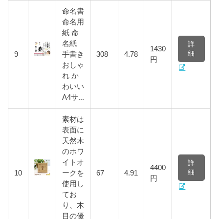
命名書
命名用
紙 命
名紙
詳
1430
細
9
手書き
308
4.78
円
おしゃ
れ か
わいい
A4サ...
素材は
表面に
天然木
のホワ
イトオ
詳
4400
細
10
ークを
67
4.91
円
使用し
てお
り、木
目の優