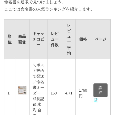
命名書を通販で見つけましょう。
ここでは命名書の人気ランキングを紹介します。
レ
ビ
キャッ
レビ
順
商品
ュ
チコピ
ュー
価格
ページ
位
画像
ー
ー
件数
平
均
＼ポス
ト投函
で発送
／命名
書オー
詳
1760
細
1
ダー
169
4.71
円
成長記
録 水
彩 台