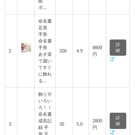
紙
ボ...
命名書
足形
手形
命名書
詳
手形
8800
細
2
326
4.9
あす楽
円
で届い
てすぐ
に飾れ
る...
飾り方
いろい
ろ！！
命名書
詳
成長記
2800
細
3
35
5.0
録 手
円
形 足