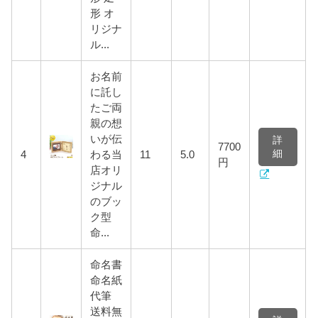
形 オ
リジナ
ル...
お名前
に託し
たご両
親の想
いが伝
詳
7700
細
4
わる当
11
5.0
円
店オリ
ジナル
のブッ
ク型
命...
命名書
命名紙
代筆
送料無