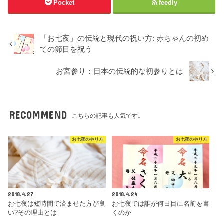
Pocket
feedly
「お七夜」の伝統と現代の祝い方: 赤ちゃんの初め
ての節目を祝う
お宮参り：日本の伝統的な初参りとは
RECOMMEND
こちらの記事も人気です。
お七夜のやり方
お七夜のやり方
2018.4.27
2018.4.24
お七夜は短時間で済ませた方が良
お七夜では誰が何日目に名前を書
い?その理由とは
くのか