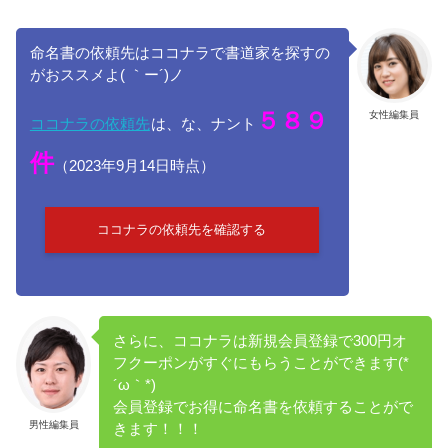
命名書の依頼先はココナラで書道家を探すの
がおススメよ( ｀ー´)ノ
５８９
女性編集員
ココナラの依頼先
は、な、ナント
件
（2023年9月14日時点）
ココナラの依頼先を確認する
さらに、ココナラは新規会員登録で300円オ
フクーポンがすぐにもらうことができます(*
´ω｀*)
会員登録でお得に命名書を依頼することがで
男性編集員
きます！！！