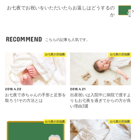
お七夜でお祝いをいただいたらお返しはどうするの
か
RECOMMEND
こちらの記事も人気です。
お七夜の豆知識
お七夜の豆知識
2018.4.20
2018.4.21
お七夜で赤ちゃんの手形と足形を
出産祝いは入院中に病院で渡すよ
取ろう!その方法とは
りもお七夜を過ぎてからの方が良
い理由3選
お七夜の豆知識
お七夜の豆知識